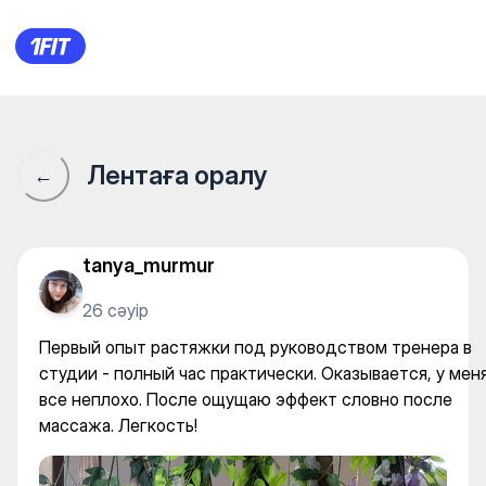
Студия балета и растяжки “Li
Лентаға оралу
←
tanya_murmur
26 сәуір
Первый опыт растяжки под руководством тренера в
студии - полный час практически. Оказывается, у мен
все неплохо. После ощущаю эффект словно после
массажа. Легкость!