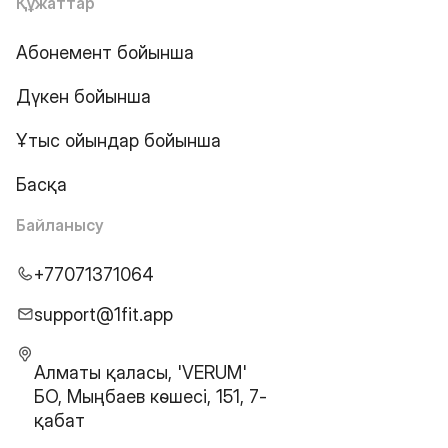
Құжаттар
Абонемент бойынша
Дүкен бойынша
Ұтыс ойындар бойынша
Басқа
Байланысу
+77071371064
support@1fit.app
Алматы қаласы, 'VERUM'
БО, Мыңбаев көшесі, 151, 7-
қабат