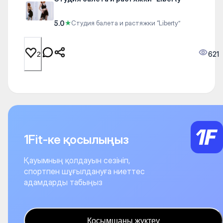
5.0
★
Студия балета и растяжки “Liberty”
621
2
1Fit-ке қосылыңыз
Қауымның қолдауын сезініп,
спортпен шұғылдануға ниеттес
адамдарды табыңыз
Қосымшаны жүктеу