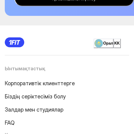
Орал
KK
Ынтымақтастық
Корпоративтік клиенттерге
Біздің серіктесіміз болу
Залдар мен студиялар
FAQ