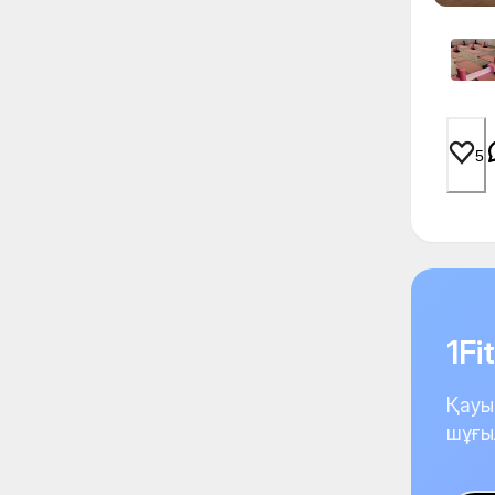
5
1F
Қауы
шұғы