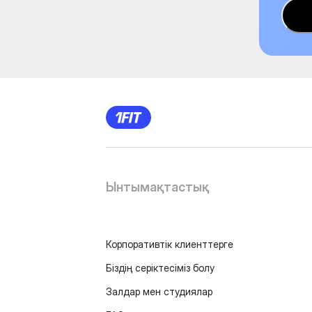
Ынтымақтастық
Корпоративтік клиенттерге
Біздің серіктесіміз болу
Залдар мен студиялар