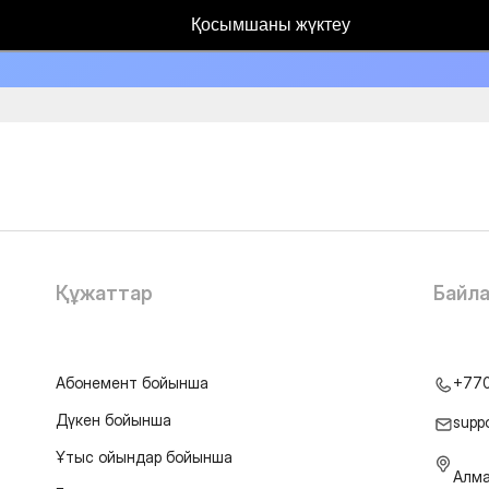
Қосымшаны жүктеу
Құжаттар
Байл
Абонемент бойынша
+77
Дүкен бойынша
supp
Ұтыс ойындар бойынша
Алма