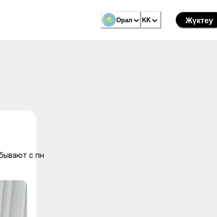
Орал
Орал
KK
KK
Жүктеу
Жүктеу
 бывают с пн