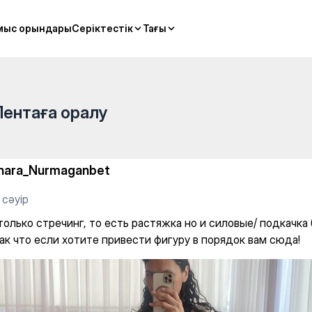
d Pilates
мыс орындары
мыс орындары
Серіктестік
Серіктестік
Тағы
Тағы
Лентаға оралу
nara_Nurmaganbet
 сәуір
только стречинг, то есть растяжка но и силовые/ подкачка
так что если хотите привести фигуру в порядок вам сюда!