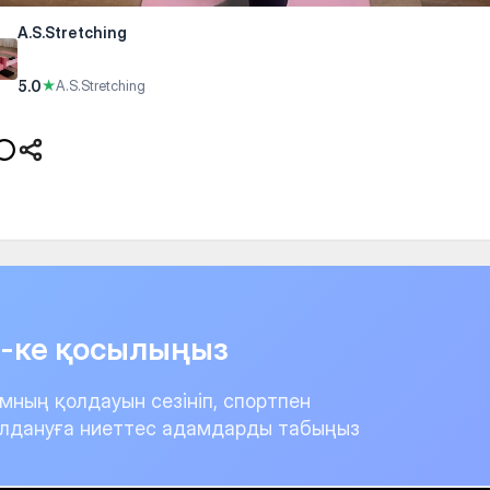
A.S.Stretching
5.0
★
A.S.Stretching
it-ке қосылыңыз
мның қолдауын сезініп, спортпен
лдануға ниеттес адамдарды табыңыз