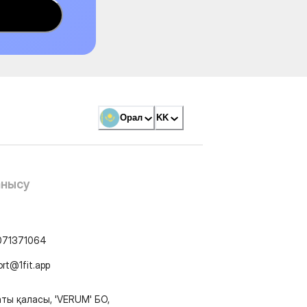
Орал
KK
анысу
071371064
ort@1fit.app
ты қаласы, 'VERUM' БО,