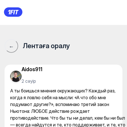
FitnessBlitz — Individual clas
Лентаға оралу
←
Aidos911
2 сәуір
А ты боишься мнения окружающих? Каждый раз,
когда я ловлю себя на мысли: «А что обо мне
подумают другие?», вспоминаю третий закон
Ньютона: ЛЮБОЕ действие рождает
противодействие. Что бы ты ни делал, кем бы ни был
— всегда найдутся и те, кто поддерживает, и те, кто