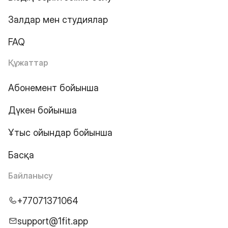
Залдар мен студиялар
FAQ
Құжаттар
Абонемент бойынша
Дүкен бойынша
Ұтыс ойындар бойынша
Басқа
Байланысу
+77071371064
support@1fit.app