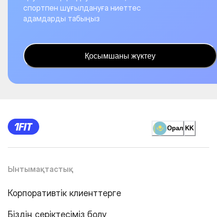
спортпен шұғылдануға ниеттес
адамдарды табыңыз
Қосымшаны жүктеу
Орал
KK
Ынтымақтастық
Корпоративтік клиенттерге
Біздің серіктесіміз болу