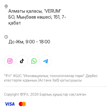
Алматы қаласы, 'VERUM'
БО, Мыңбаев көшесі, 151, 7-
қабат
Дс-Жм, 9:00 - 18:00
"1Fit" ЖШС "Инновациялық технологиялар паркі" Дербес
кластерлік қорының (Астана Хаб) қатысушысы
Copyright ©1Fit,
2026
Барлық құқықтар сақталған
.