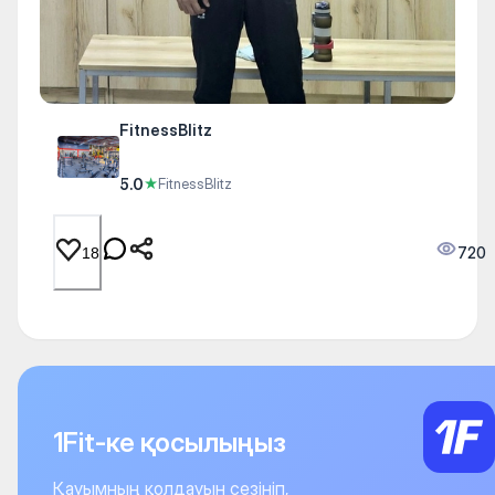
FitnessBlitz
5.0
★
FitnessBlitz
720
18
1Fit-ке қосылыңыз
Қауымның қолдауын сезініп,