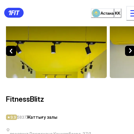
Астана
KK
FitnessBlitz — Жаттығу зал
жаттығу түрі
Әйелдерге арналған залда
FitnessBlitz
Жаттығу залы
9.9
5837
проспект Рахимжана Кошкарбаева, 37/1