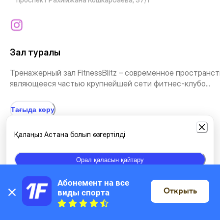
Зал туралы
Тренажерный зал FitnessBlitz – современное пространст
являющееся частью крупнейшей сети фитнес-клубо...
Тағыда көру
Қалаңыз Астана болып өзгертілді
Жаттығу түрлері
Орал қаласын қайтару
Өздігінен жаттығу
Йога
Стретчинг және Пилатес
Абонемент на все 
Открыть
виды спорта
Картада
Стретчинг
Қарқынды фитнес
Спорттық билер