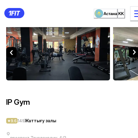
Астана
KK
IP Gym — Жаттығу залы Аст
жаттығу түрі
Әйелдерге арналған залда
IP Gym
Жаттығу залы
9.6
149
проспект Тауелсиздик, 4/2