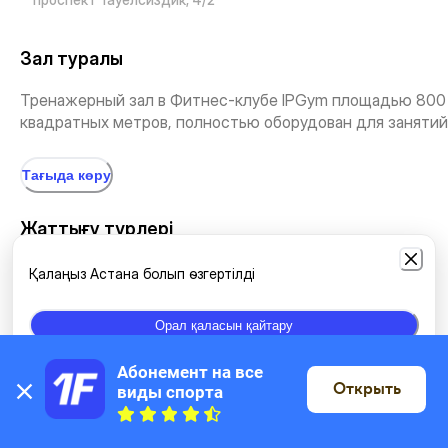
Зал туралы
Тренажерный зал в ​Фитнес-клубе IPGym площадью 800
квадратных метров, полностью оборудован для занятий,.
Тағыда көру
Жаттығу түрлері
Қалаңыз Астана болып өзгертілді
Өздігінен жаттығу
Орал қаласын қайтару
Абонемент на все 
Орналасқан жері
Открыть
виды спорта
Картада