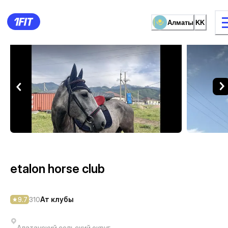
Алматы
KK
etalon horse club — Ат клу
жаттығу түрі
Әйелдерге арналған залда
etalon horse club
Ат клубы
9.7
310
Алатауский сельский округ