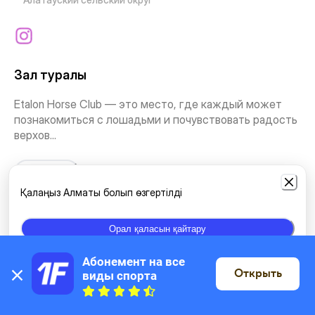
Зал туралы
Etalon Horse Club — это место, где каждый может
познакомиться с лошадьми и почувствовать радость
верхов...
Тағыда көру
Қалаңыз Алматы болып өзгертілді
Жаттығу түрлері
Орал қаласын қайтару
Ат спорты
Абонемент на все 
Открыть
виды спорта
Картада
Орналасқан жері