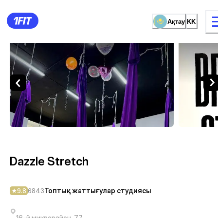
Ақтау
KK
Dazzle Stretch — Топтық ж
жаттығу түрі
Әйелдерге арналған залда
Dazzle Stretch
Топтық жаттығулар студиясы
9.8
6843
16-й микрорайон, 77