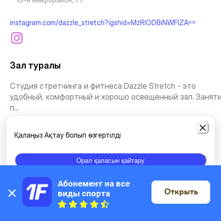
instagram.com/dazzle_stretch?igshid=MzRlODBiNWFlZA==
Зал туралы
Студия стретчинга и фитнеса Dazzle Stretch - это
удобный, комфортный и хорошо освещенный зал. Занят
п...
Тағыда көру
Қалаңыз Ақтау болып өзгертілді
Жаттығу түрлері
Орал қаласын қайтару
Абонемент на все 
Йога
Шығыс тәжірибелері
Стретчинг және Пилатес
Открыть
виды спорта
Картада