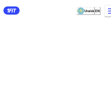
Uralsk
EN
12 types of classes
Female studio