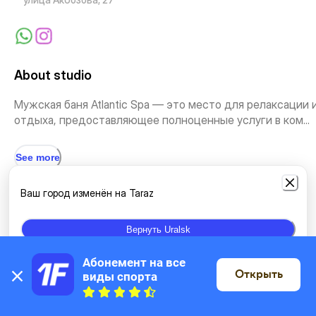
About studio
Мужская баня Atlantic Spa — это место для релаксации 
отдыха, предоставляющее полноценные услуги в ком...
See more
Ваш город изменён на Taraz
Types of classes
Вернуть Uralsk
Baths and saunas
Абонемент на все 
Открыть
виды спорта
On the map
Location