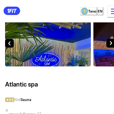
Taraz
EN
Atlantic spa — Sauna Taraz
11 types of classes
Female studio
Atlantic spa
Sauna
9.6
134
улица Акбозова, 27