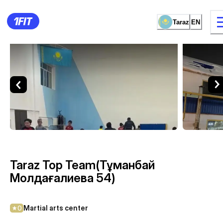
Taraz
EN
Taraz Top Team(Тұманбай Мол
11 types of classes
Female studio
Taraz Top Team(Тұманбай
Молдағалиева 54)
Martial arts center
0