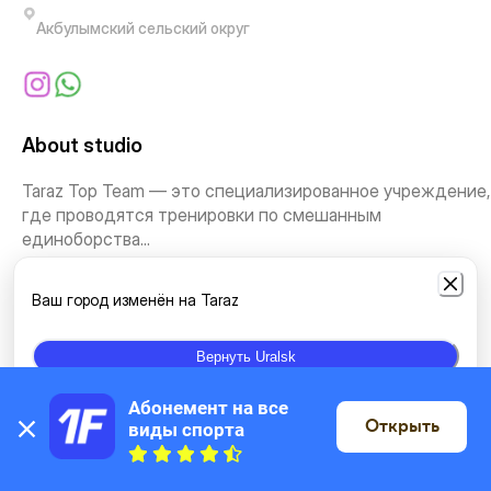
Акбулымский сельский округ
About studio
Taraz Top Team — это специализированное учреждение,
где проводятся тренировки по смешанным
единоборства...
See more
Ваш город изменён на Taraz
Types of classes
Вернуть Uralsk
Абонемент на все 
Martial arts
Открыть
виды спорта
On the map