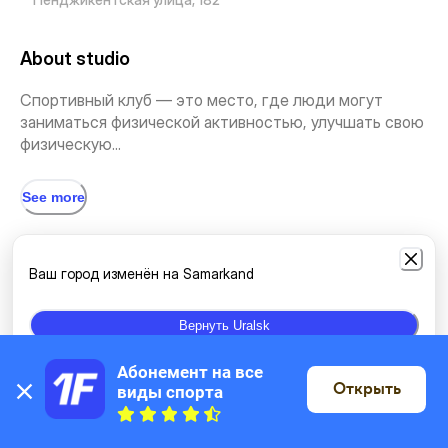
About studio
Спортивный клуб — это место, где люди могут
заниматься физической активностью, улучшать свою
физическую...
See more
Types of classes
Ваш город изменён на Samarkand
Individual classes
Crossfit
Вернуть Uralsk
Абонемент на все 
Открыть
виды спорта
Location
On the map