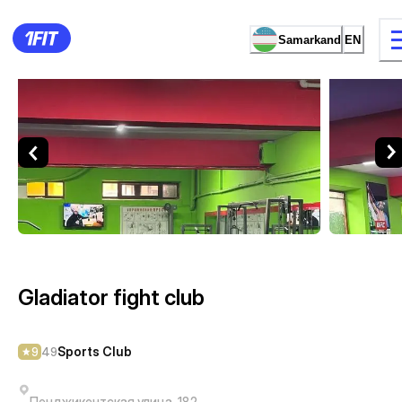
Samarkand
EN
Gladiator fight club — Sport
9 types of classes
Female studio
Gladiator fight club
Sports Club
9
49
Пенджикентская улица, 182