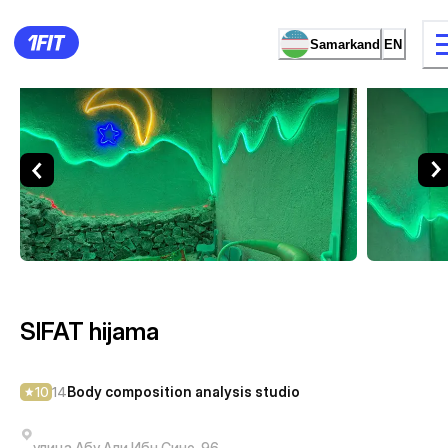
Samarkand
EN
SIFAT hijama — Body composi
9 types of classes
Female studio
SIFAT hijama
Body composition analysis studio
10
14
улица Абу Али Ибн Сино, 96