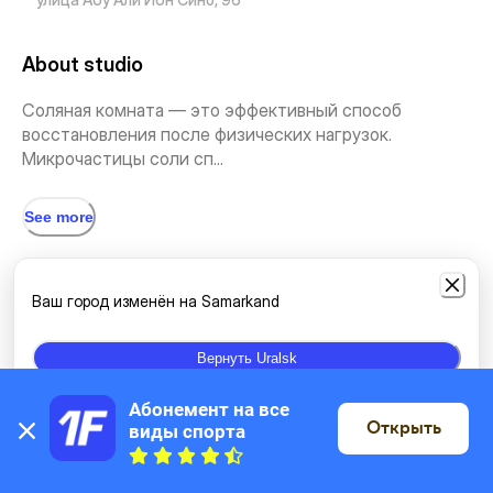
About studio
Соляная комната — это эффективный способ
восстановления после физических нагрузок.
Микрочастицы соли сп...
See more
Types of classes
Ваш город изменён на Samarkand
Salt cave
Вернуть Uralsk
Абонемент на все 
Открыть
виды спорта
Location
On the map