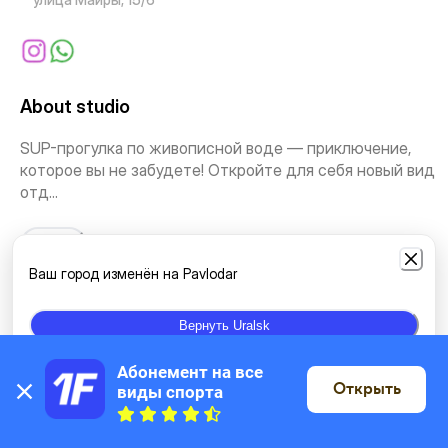
About studio
SUP-прогулка по живописной воде — приключение,
которое вы не забудете! Откройте для себя новый вид
отд...
See more
Ваш город изменён на Pavlodar
Types of classes
Вернуть Uralsk
Tourism
Equipment rent
Абонемент на все 
Открыть
виды спорта
On the map
Location