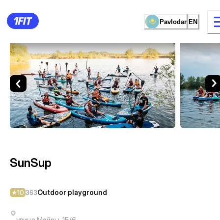
Pavlodar
EN
SunSup — Outdoor playgroun
11 types of classes
Female studio
SunSup
Outdoor playground
10
363
улица Майры, 15/6