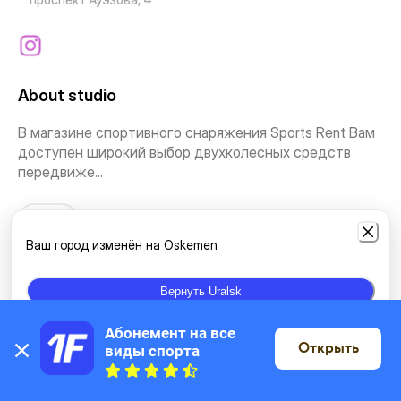
About studio
В магазине спортивного снаряжения Sports Rent Вам
доступен широкий выбор двухколесных средств
передвиже...
See more
Ваш город изменён на Oskemen
Types of classes
Вернуть Uralsk
Ice skates
Bicycles
Абонемент на все 
Открыть
виды спорта
On the map
Location