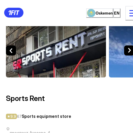
Oskemen
EN
Sports Rent — Sports equip
12 types of classes
Female studio
Sports Rent
Sports equipment store
9.9
67
проспект Ауэзова, 4