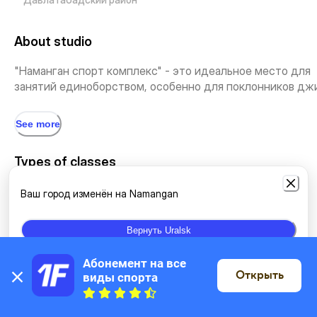
About studio
"Наманган спорт комплекс" - это идеальное место для
занятий единоборством, особенно для поклонников джи.
See more
Types of classes
Ваш город изменён на Namangan
Grappling and BJJ
Вернуть Uralsk
Абонемент на все 
Location
Открыть
виды спорта
On the map