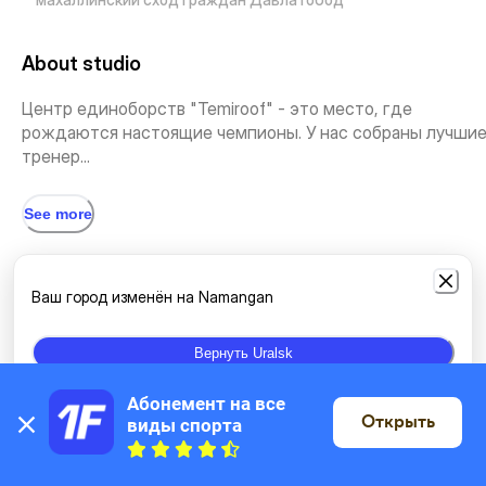
About studio
Центр единоборств "Temiroof" - это место, где
рождаются настоящие чемпионы. У нас собраны лучши
тренер...
See more
Types of classes
Ваш город изменён на Namangan
Muay-Thai
MMA
Вернуть Uralsk
Абонемент на все 
Открыть
виды спорта
Location
On the map