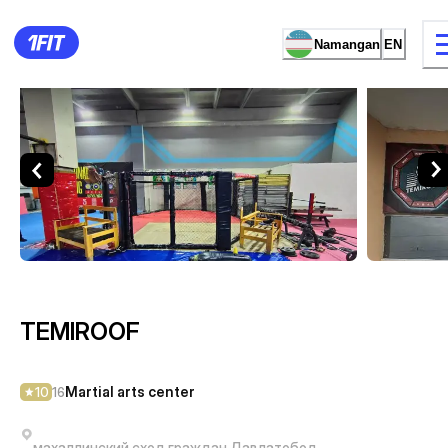
Namangan
EN
TEMIROOF — Martial arts ce
6 types of classes
Female studio
TEMIROOF
Martial arts center
10
16
махаллинский сход граждан Давлатобод