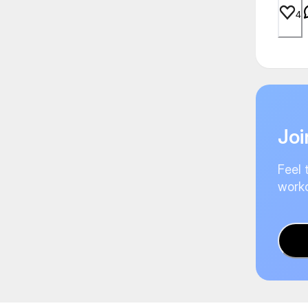
4
Joi
Feel 
worko