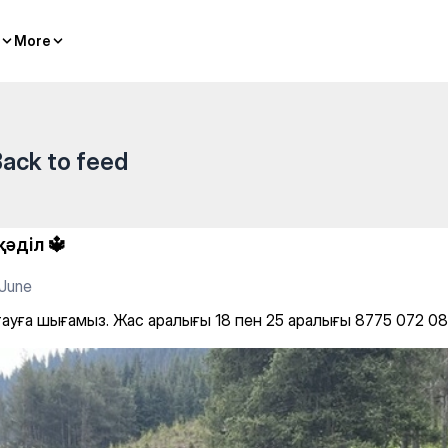
ралығы 18 пен 25 аралығы 87
More
More
ack to feed
қәділ 🔱
June
 тауға шығамыз. Жас аралығы 18 пен 25 аралығы 8775 072 0