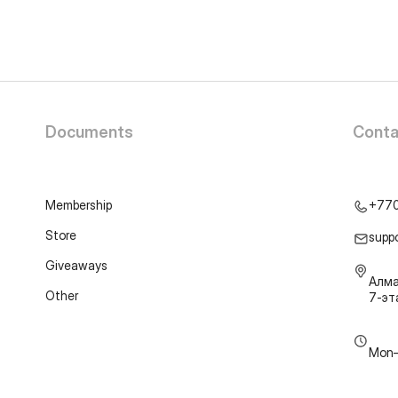
Documents
Conta
Membership
+77
Store
supp
Giveaways
Алма
Other
7-э
Mon–