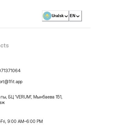
Uralsk
EN
cts
071371064
ort@1fit.app
ты, БЦ 'VERUM', Мынбаева 151,
таж
Fri, 9:00 AM–6:00 PM