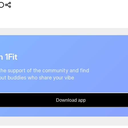
n 1Fit
the support of the community and find
ut buddies who share your vibe
Download app