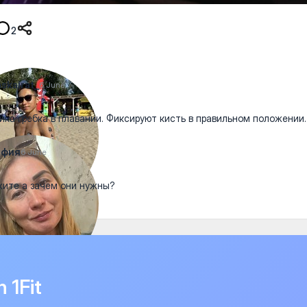
2
skairat_
6 June
ика гребка в плавании. Фиксируют кисть в правильном положении.
ьфия
6 June
ите а зачем они нужны?
n 1Fit