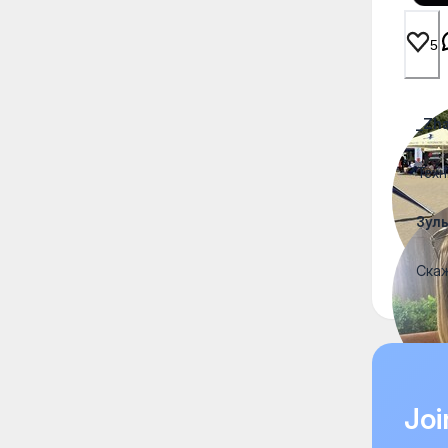
5
_Zha
Техн
Зул
Скаж
Joi