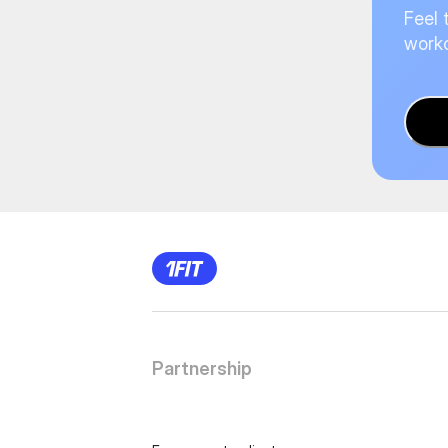
Feel 
worko
Partnership