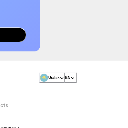
Uralsk
EN
cts