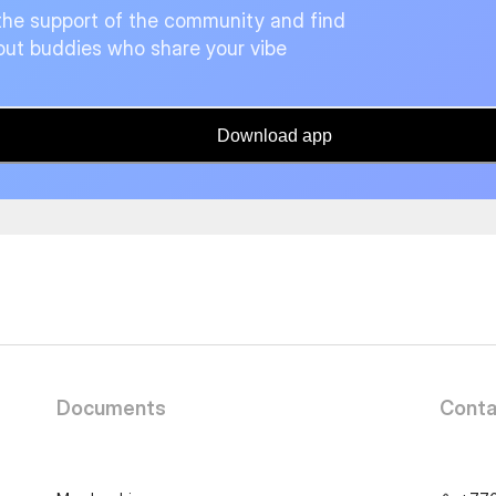
the support of the community and find
ut buddies who share your vibe
Download app
Documents
Conta