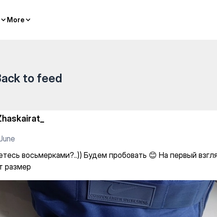
)) Будем пробовать 😊 На пе
More
More
ack to feed
Zhaskairat_
June
етесь восьмерками?..)) Будем пробовать 😊 На первый взгл
т размер