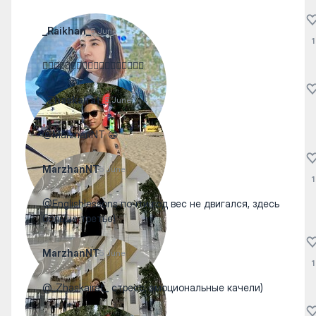
_Raikhan_
5 June
1
👍🏻👍🏻👍🏻👍🏻👍🏻👏🏻👏🏻👏🏻👏🏻
_Zhaskairat_
5 June
@MarzhanNT 😁
MarzhanNT
5 June
1
@Englishlessons почти год вес не двигался, здесь
больше третье)
MarzhanNT
5 June
1
@_Zhaskairat_ стресс, эмоциональные качели)