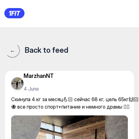
Скинула 4 кг за месяц💪🏻 се
Back to feed
←
MarzhanNT
4 June
Скинула 4 кг за месяц💪🏻 сейчас 68 кг, цель 65кг🙌🏻
🐝 все просто спорт+питание и немного драмы 👌🏻