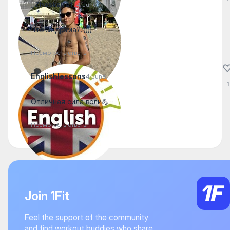
_Zhaskairat_
4 June
Что за драма?..))))
Посмотреть ответы
Englishlessons
4 June
1
Отличная сила воли💪
Посмотреть ответы
Join 1Fit
Feel the support of the community
and find workout buddies who share