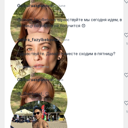
Gulnuraaspanova
24 June
@dinara_fazylbekova здравствуйте мы сегодня идем, в
пятницу по работе не получится 😞
dinara_fazylbekova
24 June
1
Здравствуйте. Давайте вместе сходим в пятницу?
Посмотреть ответы
Gulnuraaspanova
4 June
@_Zhaskairat_ 😉
_Zhaskairat_
4 June
1
Пвл 🩵