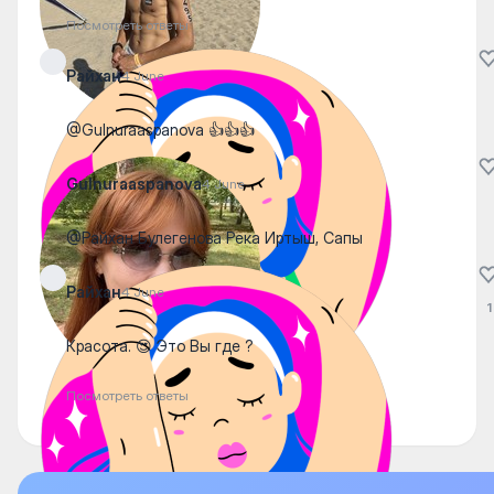
Посмотреть ответы
Райхан
4 June
@Gulnuraaspanova 👍👍👍
Gulnuraaspanova
4 June
@Райхан Булегенова Река Иртыш, Сапы
Райхан
4 June
1
Красота. 😍 Это Вы где ?
Посмотреть ответы