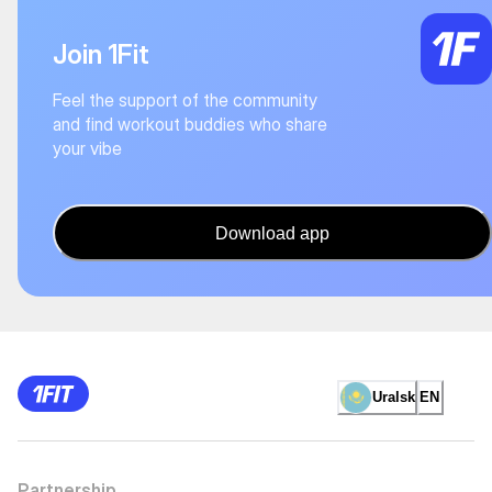
Join 1Fit
Feel the support of the community
and find workout buddies who share
your vibe
Download app
Uralsk
EN
Partnership