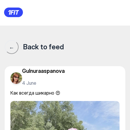
Как всегда шикарно 😍
Back to feed
←
Gulnuraaspanova
4 June
Как всегда шикарно 😍