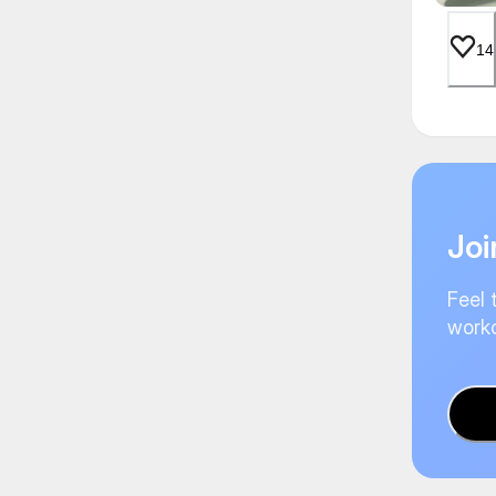
14
Joi
Feel 
worko