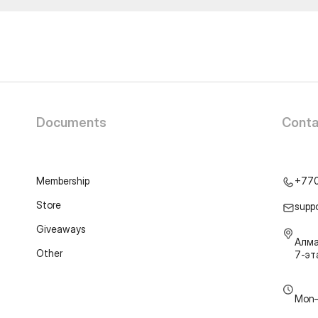
Documents
Conta
Membership
+77
Store
supp
Giveaways
Алма
Other
7-э
Mon–