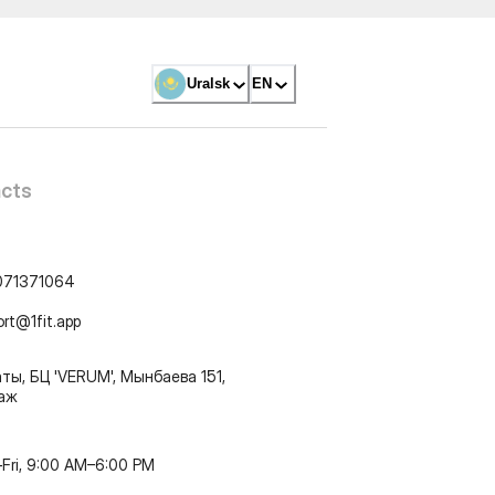
Uralsk
EN
cts
071371064
ort@1fit.app
ты, БЦ 'VERUM', Мынбаева 151,
таж
Fri, 9:00 AM–6:00 PM