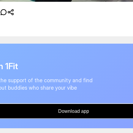
n 1Fit
the support of the community and find
ut buddies who share your vibe
Download app