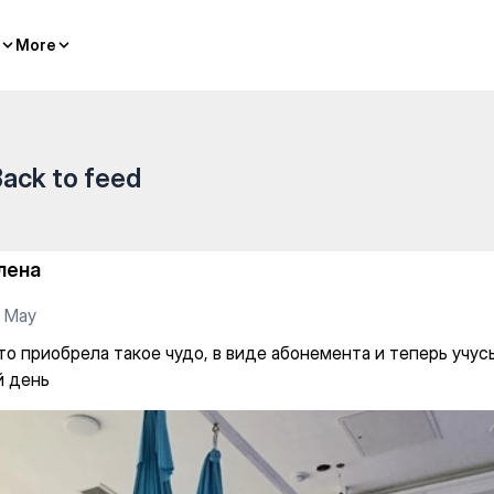
удо, в виде абонемента и те
More
More
ack to feed
лена
1 May
то приобрела такое чудо, в виде абонемента и теперь учус
 день