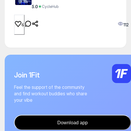
5.0
★
CycleHub
112
6
Join 1Fit
Feel the support of the community
and find workout buddies who share
your vibe
Download app