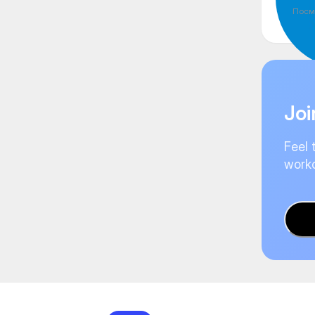
Посм
Joi
Feel 
worko