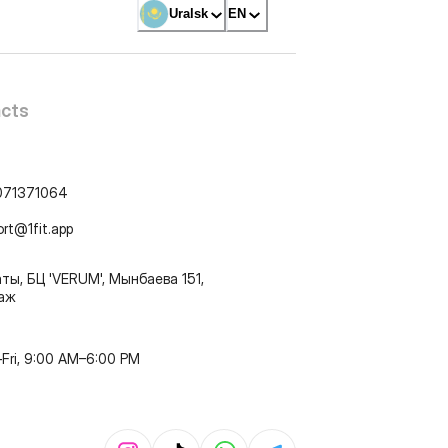
Uralsk
EN
cts
071371064
ort@1fit.app
ты, БЦ 'VERUM', Мынбаева 151,
таж
Fri, 9:00 AM–6:00 PM