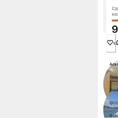
9
Асе
Сыр
Gau
@Goh
Goha