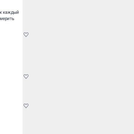
ак каждый
змерить