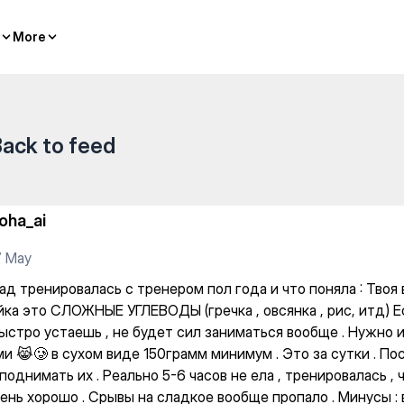
ренером пол года и что понял
More
More
ack to feed
oha_ai
7 May
ад тренировалась с тренером пол года и что поняла : Твоя
йка это СЛОЖНЫЕ УГЛЕВОДЫ (гречка , овсянка , рис, итд) Е
ыстро устаешь , не будет сил заниматься вообще . Нужно 
ми 😹🥲 в сухом виде 150грамм минимум . Это за сутки . П
однимать их . Реально 5-6 часов не ела , тренировалась , 
чень хорошо . Срывы на сладкое вообще пропало . Минусы :