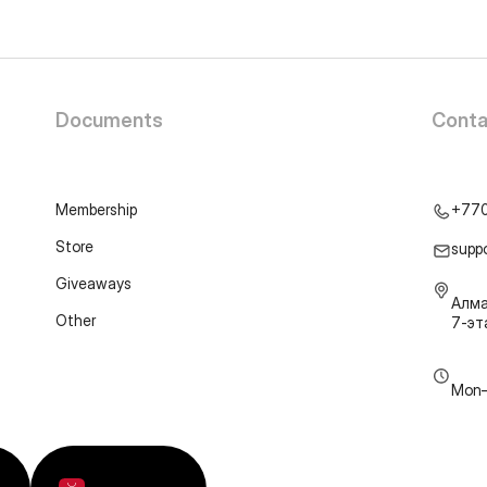
Documents
Conta
Membership
+77
Store
supp
Giveaways
Алма
Other
7-э
Mon–