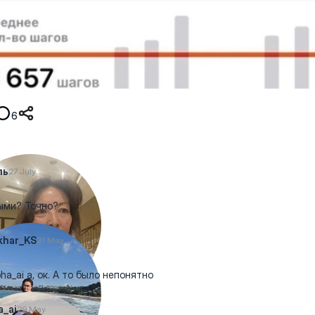
6
ль
27 July
ыми? Точно?
khar_KS
31 May
a_ai а, ок. А то было непонятно
_ai
29 May