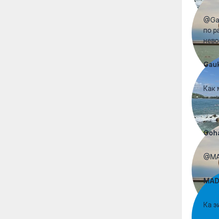
@Gau
по р
нево
Gau
Как 
Посм
Goha
@MAD
MAD
Ка э