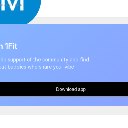
отреть ответы
n 1Fit
the support of the community and find
ut buddies who share your vibe
Download app