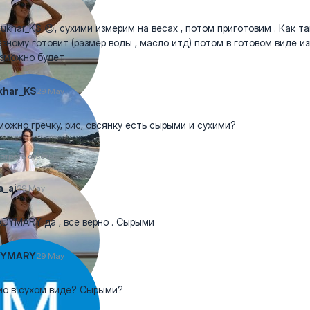
khar_KS 😊, сухими измерим на весах , потом приготовим . Как т
азному готовит (размер воды , масло итд) потом в готовом виде и
зможно будет
khar_KS
29 May
можно гречку, рис, овсянку есть сырыми и сухими?
отреть ответы
_ai
29 May
YMARY да , все верно . Сырыми
YMARY
29 May
ио в сухом виде? Сырыми?