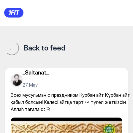
Всех мусульман с празднико
Back to feed
←
_Saltanat_
27 May
Всех мусульман с праздником Курбан айт Құрбан айт
қабыл болсын! Келесі айтқа төрт 👀 түгел жеткізсін
Аллаһ тағала 🤲🏻