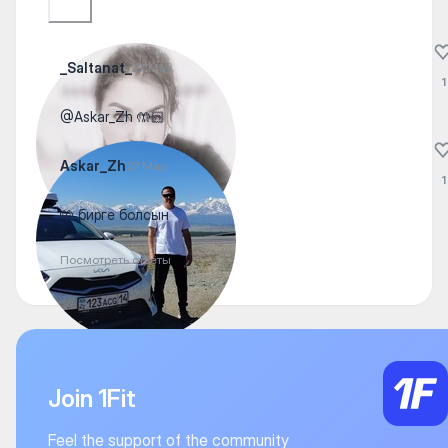
_Saltanat_
27 May
1
@Askar_Zh 🤲🏻
Askar_Zh
27 May
1
🤲 бирге болсын
Посмотреть ответы
Join 1Fit
Feel the support of the community