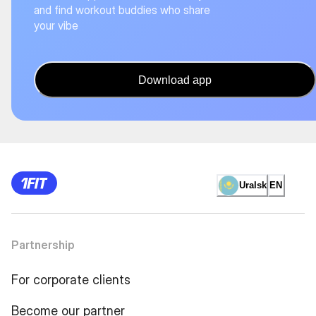
and find workout buddies who share
your vibe
Download app
Uralsk
EN
Partnership
For corporate clients
Become our partner