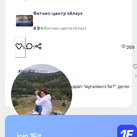
Фитнес-центр «Алау»
4.9
★
Фитнес-центр «Алау»
1
269
5
KlaraFit
20 May
1
Еще психолог🤓🔥, маған қарап “мұғалімсіз бе?” деген
😂
Join 1Fit