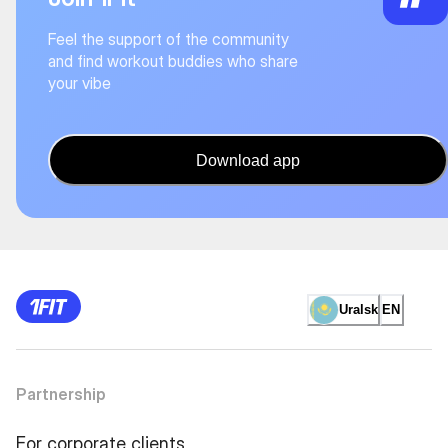
Feel the support of the community
and find workout buddies who share
your vibe
Download app
Uralsk
EN
Partnership
For corporate clients