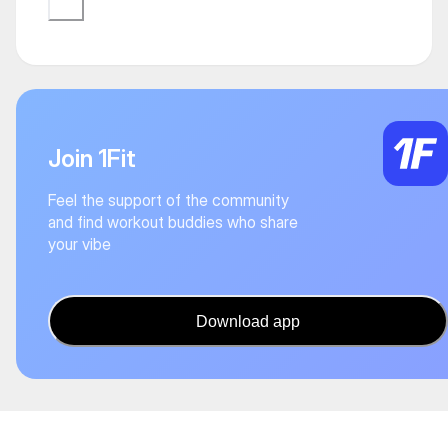
Join 1Fit
Feel the support of the community
and find workout buddies who share
your vibe
Download app