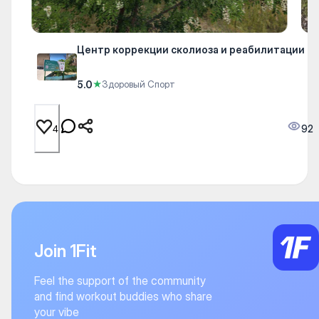
Центр коррекции сколиоза и реабилитации
5.0
★
Здоровый Спорт
92
4
Join 1Fit
Feel the support of the community
and find workout buddies who share
your vibe