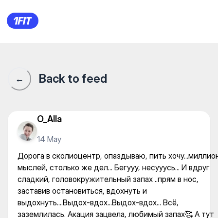
Центр коррекции сколиоза и
Back to feed
←
O_Alla
14 May
Дорога в сколиоцентр, опаздываю, пить хочу...миллио
мыслей, столько же дел... Бегууу, несууусь... И вдруг
сладкий, головокружительный запах ..прям в нос,
заставив остановиться, вдохнуть и
выдохнуть....Выдох-вдох...Выдох-вдох... Всё,
заземлилась. Акация зацвела, любимый запах🥰 А тут