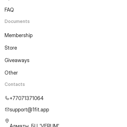
FAQ
Documents
Membership
Store
Giveaways
Other
Contacts
+77071371064
support@1fit.app
Алматы, БЦ 'VERUM',