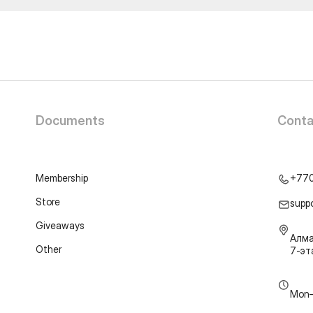
Documents
Conta
Membership
+77
Store
supp
Giveaways
Алма
Other
7-э
Mon–