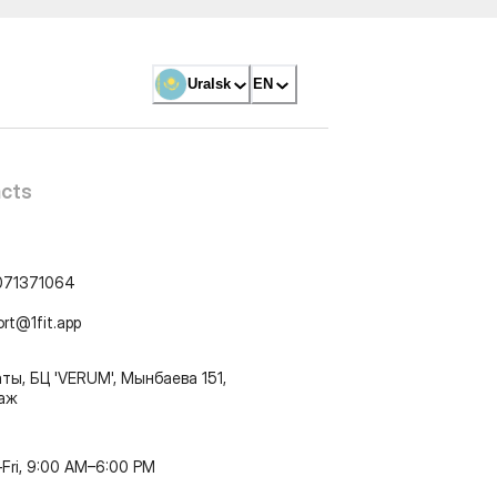
Uralsk
EN
cts
071371064
ort@1fit.app
ты, БЦ 'VERUM', Мынбаева 151,
таж
Fri, 9:00 AM–6:00 PM