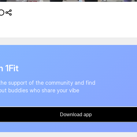
n 1Fit
the support of the community and find
ut buddies who share your vibe
Download app