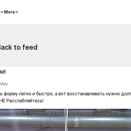
о, а вот восстанавливать ну
More
More
ack to feed
azi
 May
ь форму легко и быстро, а вот восстанавливать нужно долг
 НЕ Расслабляйтесь!