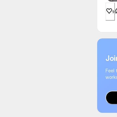
9
Joi
Feel 
worko