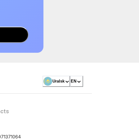
Uralsk
EN
cts
071371064