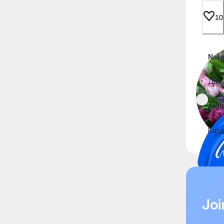
10
Nare
Да, 
Aigu
Багд
Joi