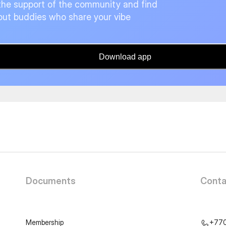
the support of the community and find
ut buddies who share your vibe
Download app
Documents
Conta
Membership
+77