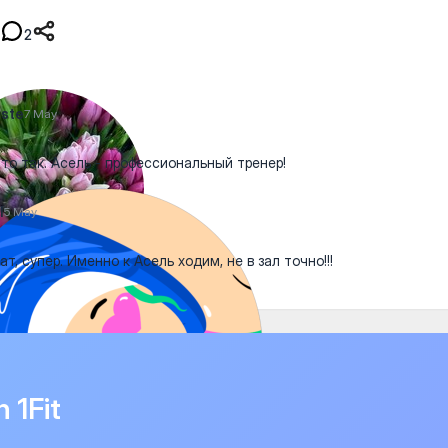
2
ste
7 May
это так. Асель - профессиональный тренер!
l
5 May
ат, супер. Именно к Асель ходим, не в зал точно!!!
n 1Fit