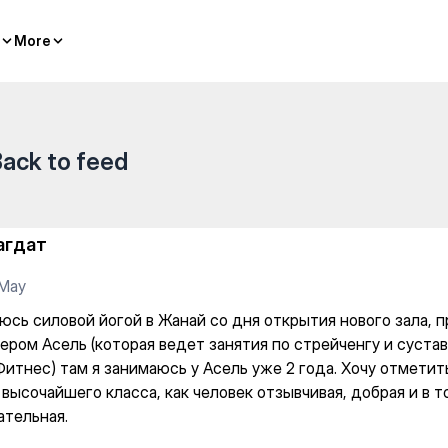
Жанай со дня открытия новог
More
More
ack to feed
агдат
 May
юсь силовой йогой в Жанай со дня открытия нового зала, 
ером Асель (которая ведет занятия по стрейченгу и сустав
итнес) там я занимаюсь у Асель уже 2 года. Хочу отметить
 высочайшего класса, как человек отзывчивая, добрая и в 
ательная.