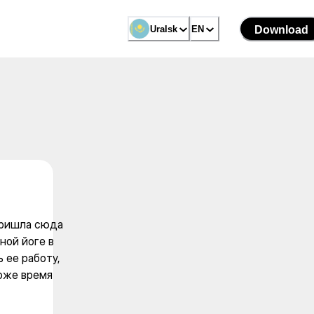
о зала, пришла сюда за трен
Uralsk
Uralsk
EN
EN
Download
Download
пришла сюда
ной йоге в
 ее работу,
тоже время