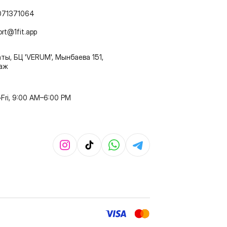
071371064
ort@1fit.app
ты, БЦ 'VERUM', Мынбаева 151,
таж
Fri, 9:00 AM–6:00 PM