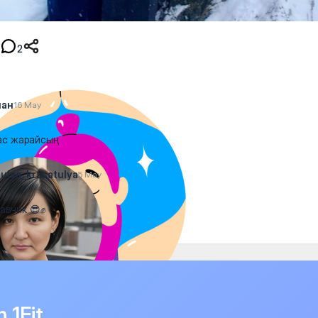
2
лан
16 May
ас жарайсың
lya_krasatulya
5 May
авчик 😎✊
n 1Fit