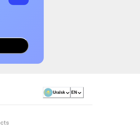
Uralsk
EN
cts