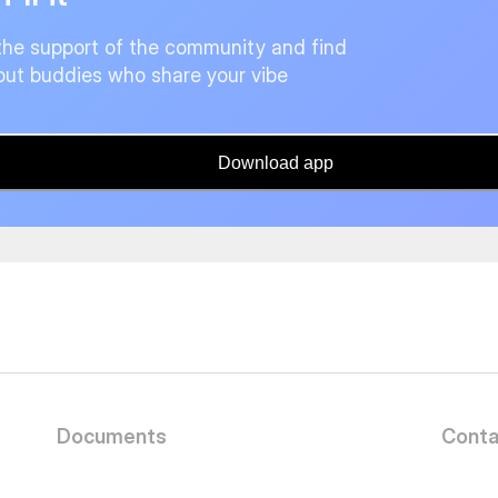
the support of the community and find
ut buddies who share your vibe
Download app
Documents
Conta