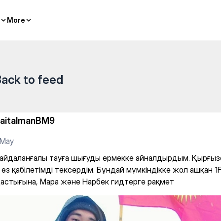
 шығуды ермекке айналдырды
More
More
ack to feed
aitalmanBM9
 May
і пайдаланғалы тауға шығуды ермекке айналдырдым. Қырғыз
өз қабілетімді тексердім. Бұндай мүмкіндікке жол ашқан 1F
астығына, Мара және Нарбек гидтерге рақмет