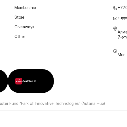
Membership
+77
Store
supp
Giveaways
Алма
Other
7-э
Mon–
Available on
luster Fund “Park of Innovative Technologies” (Astana Hub)