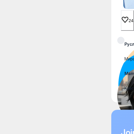
24
Рус
Мир
Mamu
Крас
Joi