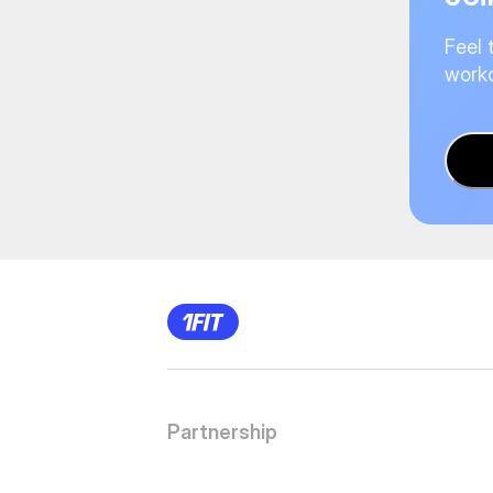
Feel 
worko
Partnership