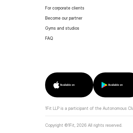
For corporate clients
Become our partner
Gyms and studios
FAQ
Available on
Available on
1Fit LLP is a participant of the Autonomous C
Copyright ©1Fit,
2026
All rights reserved
.