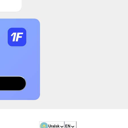
Uralsk
EN