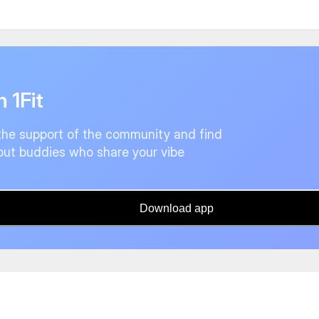
n 1Fit
the support of the community and find
ut buddies who share your vibe
Download app