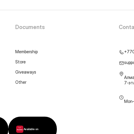
Documents
Conta
Membership
+77
Store
supp
Giveaways
Алма
Other
7-э
Mon–
Available on