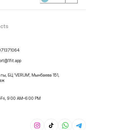
cts
071371064
ort@1fit.app
ты, БЦ 'VERUM', Мынбаева 151,
таж
Fri, 9:00 AM–6:00 PM