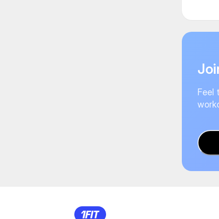
Joi
Feel 
worko