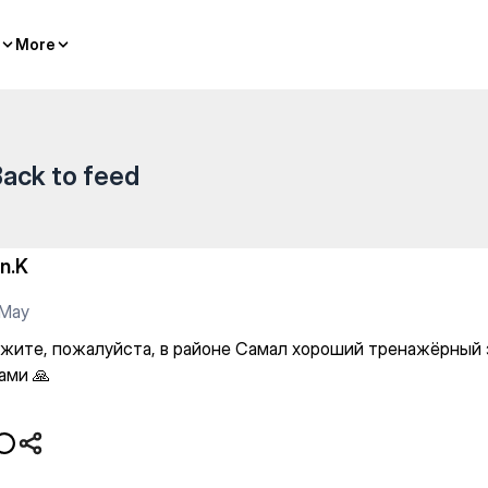
районе Самал хороший трена
More
More
ack to feed
in.K
 May
жите, пожалуйста, в районе Самал хороший тренажёрный 
ами 🙏