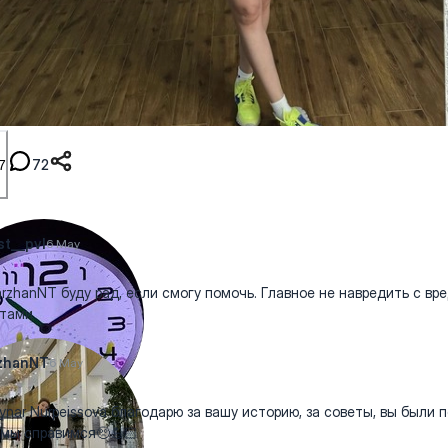
72
7
t__pvl
6 May
zhanNT буду рад, если смогу помочь. Главное не навредить с вр
етами
zhanNT
6 May
nar Nurpeissova благодарю за вашу историю, за советы, вы были 
 мы справимся🥺💪🏻