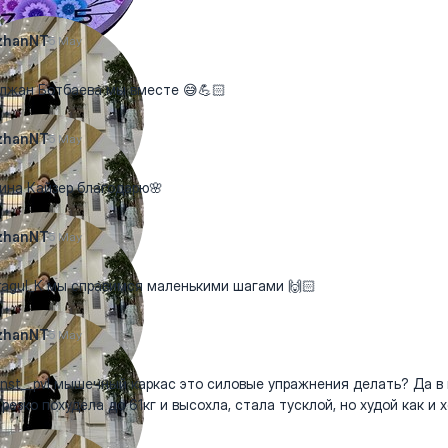
zhanNT
5 May
жан Ботбаева мы вместе 😅💪🏻
zhanNT
5 May
на Кайзер благодарю🌸
zhanNT
5 May
agul_K мы справимся маленькими шагами 🙌🏻
zhanNT
5 May
st__pvl мышечный каркас это силовые упражнения делать? Да в
 резко похудела до 61кг и высохла, стала тусклой, но худой как и х