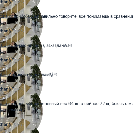
zhanNT
5 May
ona спасибо🥰 да правильно говорите, все понимаешь в сравнени
zhanNT
5 May
_J иә, дұрыс айтасыз, аз-аздан💪🏻
zhanNT
5 May
ек Андикова удачи вам🙌🏻
zhanNT
5 May
ara нет, для меня идеальный вес 64 кг, а сейчас 72 кг, боюсь с 
ь огромной
zhanNT
5 May