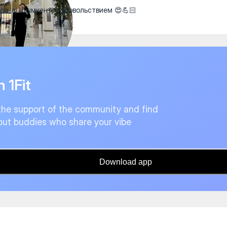
a_ai Шымкент, с удовольствием 😍💪🏻
n 1Fit
the support of the community and find
ut buddies who share your vibe
Download app