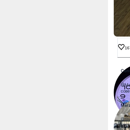
16
Cons
@Mar
сов
Mar
@Shy
🙌🏻