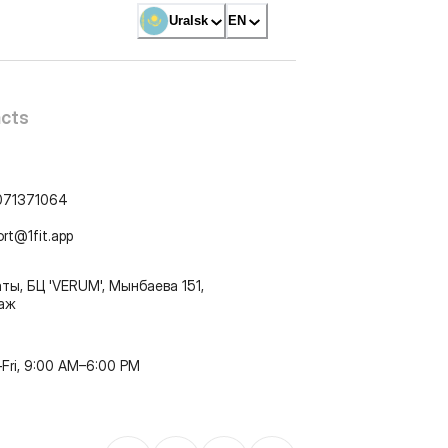
Uralsk
EN
cts
071371064
ort@1fit.app
ты, БЦ 'VERUM', Мынбаева 151,
таж
Fri, 9:00 AM–6:00 PM