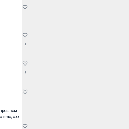
1
1
 прошлом
отела, эхх