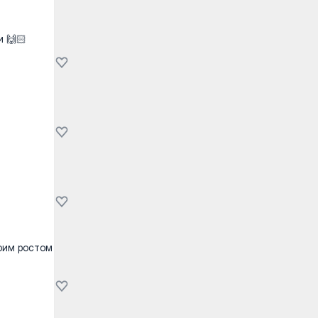
и 🙌🏻
моим ростом