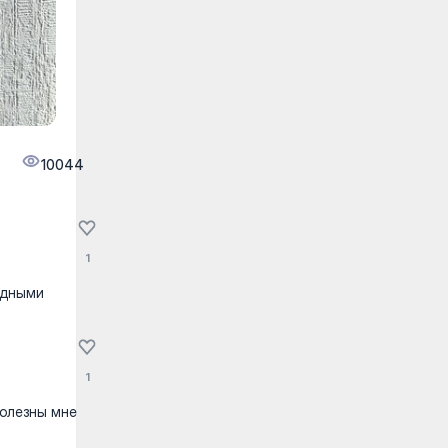
10044
1
едными
1
полезны мне