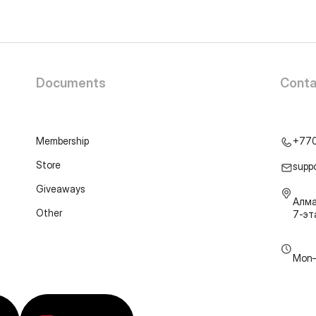
Documents
Conta
Membership
+77
Store
supp
Giveaways
Алма
Other
7-э
Mon–