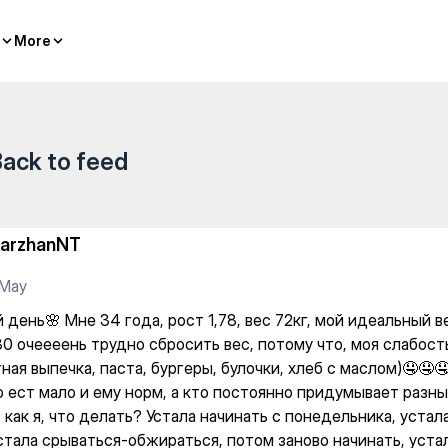
ост 1,78, вес 72кг, мой идеал
More
More
ack to feed
arzhanNT
 May
день🌸 Мне 34 года, рост 1,78, вес 72кг, мой идеальный ве
30 очеееень трудно сбросить вес, потому что, моя слабост
ная выпечка, паста, бургеры, булочки, хлеб с маслом)🤤🤤
то ест мало и ему норм, а кто постоянно придумывает разн
 как я, что делать? Устала начинать с понедельника, устал
устала срываться-обжираться, потом заново начинать, уста