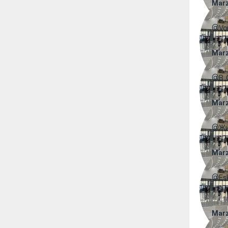
Mar
@Vor
Mar
@B_G
Mar
@Жиб
Mar
@Esk
стат
Mar