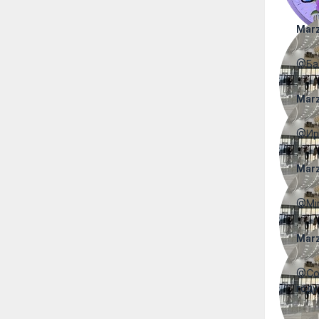
Mar
@Бал
Mar
@Ири
Mar
@Mir
Mar
@Con
году