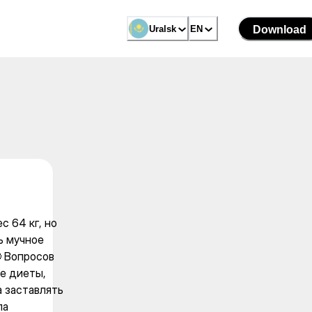
ьный вес 64 кг, но после
Uralsk
Uralsk
EN
EN
Download
Download
с 64 кг, но
ь мучное
 Вопросов
ые диеты,
а заставлять
ла