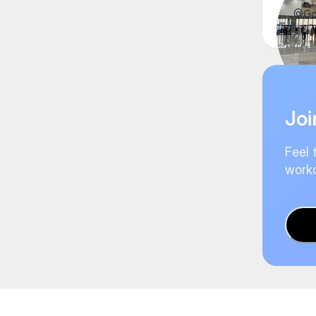
@Goh
Joi
Feel 
worko