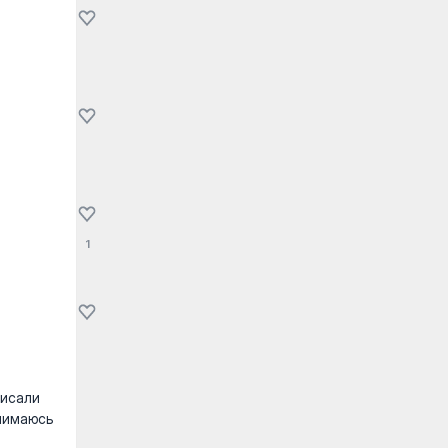
1
висали
анимаюсь