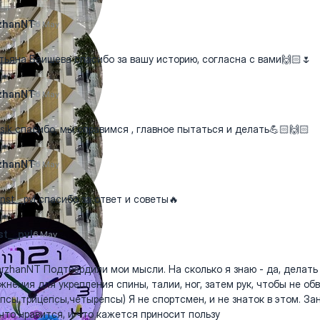
zhanNT
6 May
ьяна Баишева спасибо за вашу историю, согласна с вами🙌🏻🌷
zhanNT
6 May
ik спасибо, мы справимся , главное пытаться и делать💪🏻🙌🏻
zhanNT
6 May
st__pvl спасибо за ответ и советы🔥
t__pvl
6 May
zhanNT Подтвердили мои мысли. На сколько я знаю - да, делать
жнения для укрепления спины, талии, ног, затем рук, чтобы не об
псы,трицепсы,четырепсы) Я не спортсмен, и не знаток в этом. З
что нравится, и что кажется приносит пользу