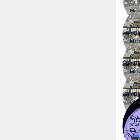
Mar
@Тат
Mar
@Oks
Mar
@Con
Cons
@Mar
упра
бице
тем 