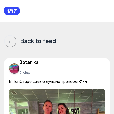
Женская фитнес студия Top
Back to feed
←
Botanika
2 May
В ТопСтаре самые лучшие тренеры!🫶🤗