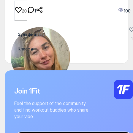
1
100
20
Зульфия
2 May
1
Класс🔥
Join 1Fit
Feel the support of the community
and find workout buddies who share
your vibe