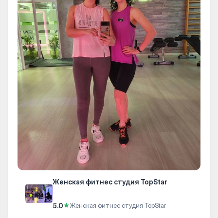
Женская фитнес студия TopStar
5.0
★
Женская фитнес студия TopStar