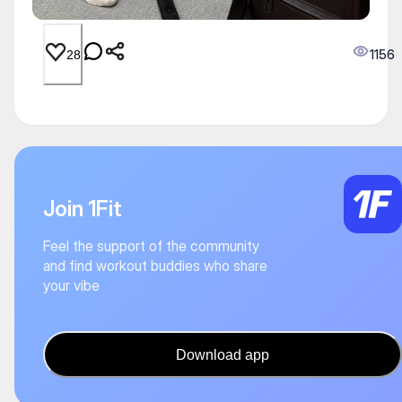
1156
28
Join 1Fit
Feel the support of the community
and find workout buddies who share
your vibe
Download app