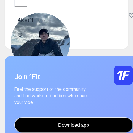
Aidos11
30 April
👏
Join 1Fit
Feel the support of the community
and find workout buddies who share
your vibe
Download app