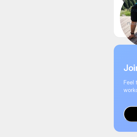
Горо
Посм
Joi
Feel 
worko