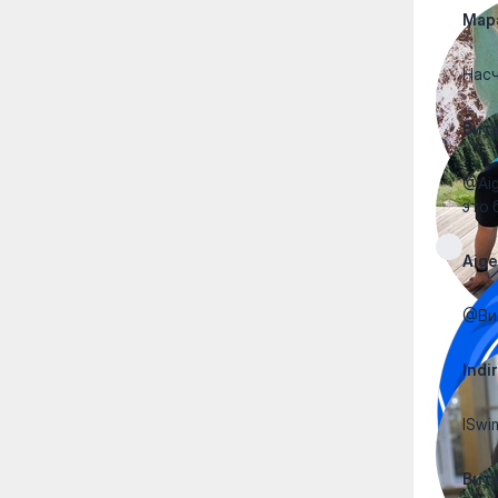
Мар
Насч
Вит
@Aig
это 
Aige
@Ви
Indi
ISwi
Вит