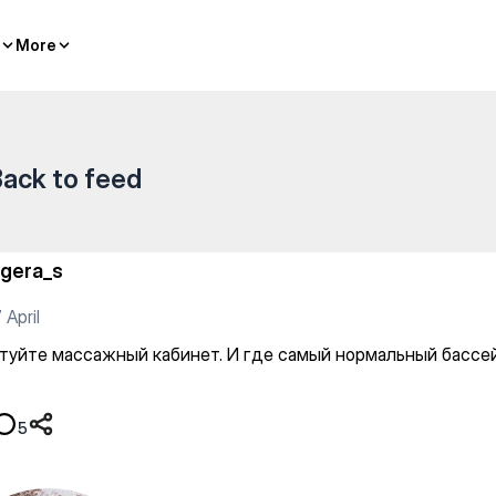
инет. И где самый нормальн
More
More
ack to feed
igera_s
 April
туйте массажный кабинет. И где самый нормальный бассе
5