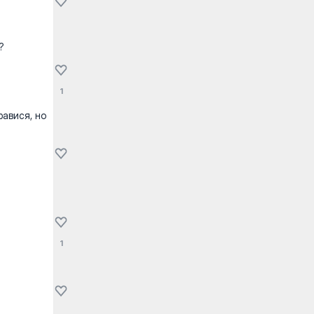
?
1
равися, но
1