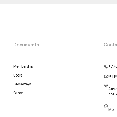
Documents
Conta
Membership
+77
Store
supp
Giveaways
Алма
Other
7-э
Mon–