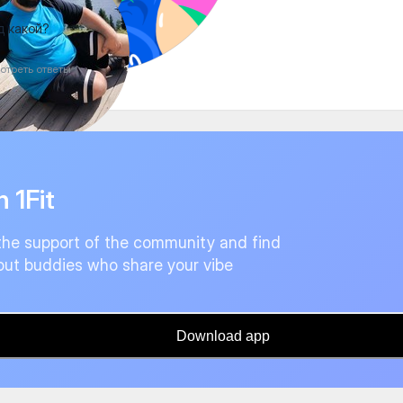
д какой?
отреть ответы
n 1Fit
the support of the community and find
ut buddies who share your vibe
Download app