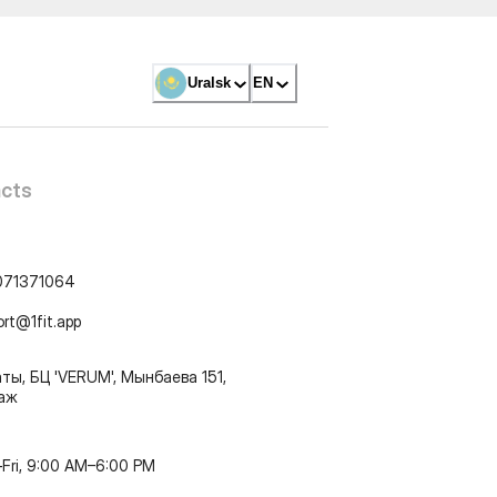
Uralsk
EN
cts
071371064
ort@1fit.app
ты, БЦ 'VERUM', Мынбаева 151,
таж
Fri, 9:00 AM–6:00 PM