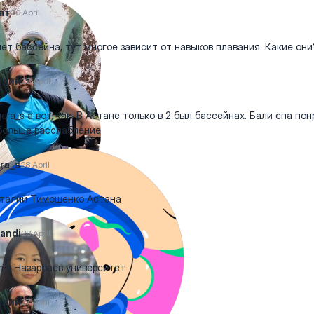
ат
30 April
ёт бассейна, тут многое зависит от навыков плавания. Какие они
алий
28 April
era_s а вот, как. В Астане только в 2 был бассейнах. Бали спа пон
больше расслабление
ra_s
28 April
талий Тимошенко Астана
randi
28 April
m в Назарбаев университет
алий
27 April