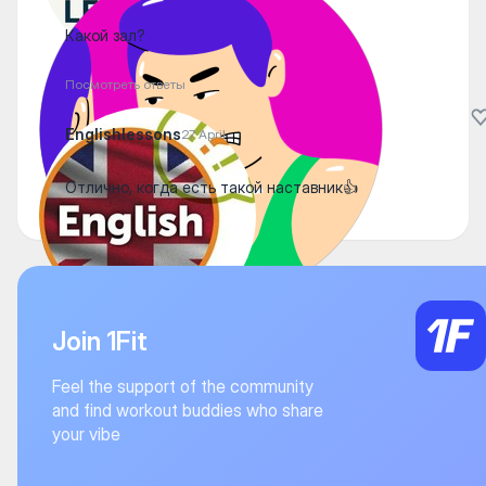
Какой зал?
Посмотреть ответы
Englishlessons
27 April
Отлично, когда есть такой наставник👍
Join 1Fit
Feel the support of the community
and find workout buddies who share
your vibe