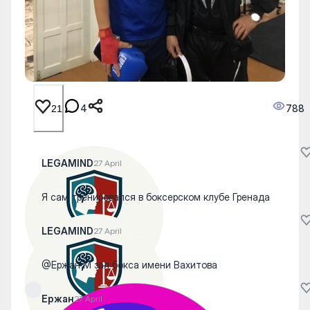
4
788
21
LEGAMIND
27 April
Я сам тренировался в боксерском клубе Гренада
LEGAMIND
27 April
@Ержан М зал бокса имени Вахитова
Ержан
27 April