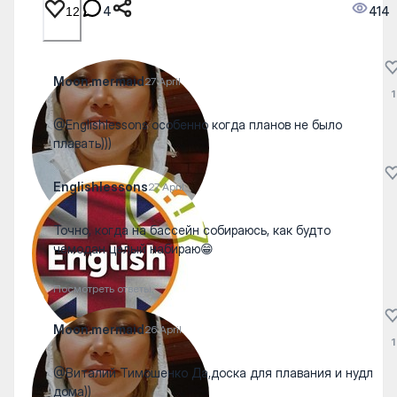
4
414
12
Moon.mermaid
27 April
1
@Englishlessons особенно когда планов не было
плавать)))
Englishlessons
27 April
Точно, когда на бассейн собираюсь, как будто
чемодан целый набираю😁
Посмотреть ответы
Moon.mermaid
26 April
1
@Виталий Тимошенко Да,доска для плавания и нудл
дома))