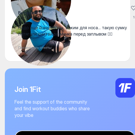
Виталий
26 April
1
Надо ещё очки, ласты, зажим для носа... такую сумку
потягали считай разминка перед заплывом 🏊‍♀️
Посмотреть ответы
Join 1Fit
Feel the support of the community
and find workout buddies who share
your vibe