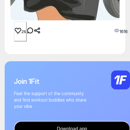
1616
26
Join 1Fit
Feel the support of the community
and find workout buddies who share
your vibe
Download app