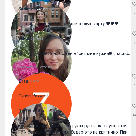
Sammy2013
23 April
2
Спасибо за подробную техническую карту ❤️❤️❤️
Lilkas
22 April
5
Вот такая лента новостей в 1фит мне нужна!!) спасибо
Посмотреть ответы
Zara
22 April
1
Супер! Рахмет!
Dari.you.sha
22 April
1
Если у вас при вытянутых руках рукоятка опускается
не к бедрам, а чуть ниже бедер-это не критично. При