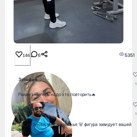
6
5351
146
Зульфия
6 June
1
Рақмет !Теперь надо это повторить🔥
Виталий
23 April
1
Да, согласен, моя медвежья 🐻 фигура завидует вашей
😄