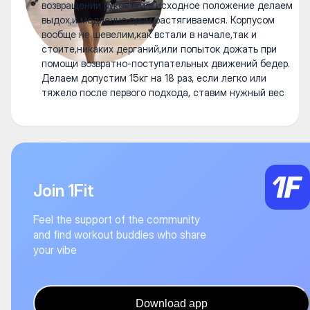
возвращении рукоятки в исходное положение делаем
выдох,и медленно прям растягиваемся. Корпусом
вообще не шевелим,как встали в начале,так и
стоите,никаких дерганий,или попыток дожать при
помощи возвратно-поступательных движений бедер.
Делаем допустим 15кг на 18 раз, если легко или
тяжело после первого подхода, ставим нужный вес
Join 1Fit
Feel the support of the community
and find workout buddies who share
your vibe
Download app