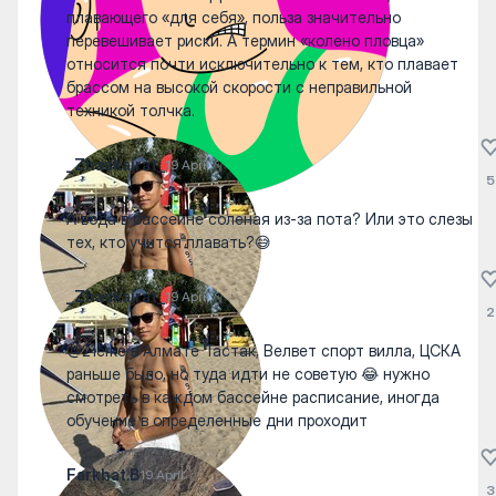
плавающего «для себя», польза значительно
перевешивает риски. А термин «колено пловца»
относится почти исключительно к тем, кто плавает
брассом на высокой скорости с неправильной
техникой толчка.
_Zhaskairat_
19 April
5
А вода в бассейне соленая из-за пота? Или это слезы
тех, кто учится плавать?😅
_Zhaskairat_
19 April
2
@21erke в Алмате Тастак, Велвет спорт вилла, ЦСКА
раньше было, но туда идти не советую 😂 нужно
смотреть в каждом бассейне расписание, иногда
обучение в определенные дни проходит
Farkhat.B
19 April
3