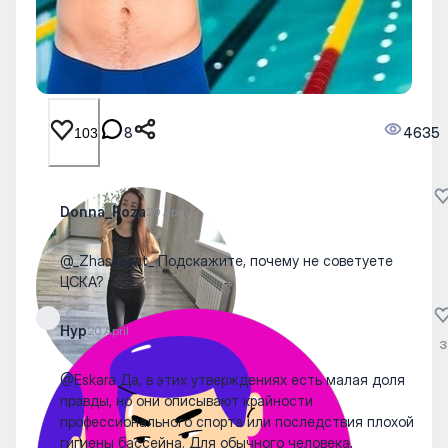
8
4635
103
Donna_Roza
20 April
@_Zhaskairat_ Подскажите, почему не советуете
ЦСКА?
Нур
20 April
3
@Eskara Да, в этих утверждениях есть малая доля
правды, но они описывают крайности
профессионального спорта или последствия плохой
гигиены бассейна. Для обычного человека,