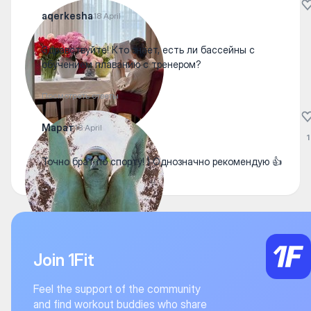
aqerkesha
18 April
Здравствуйте! Кто знает, есть ли бассейны с
обучением плаванию с тренером?
Посмотреть ответы
Марат
18 April
1
Точно брат по спорту! ) Однозначно рекомендую 👍
Join 1Fit
Feel the support of the community
and find workout buddies who share