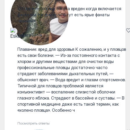
@Eskara любой вид спорта вреден когда включается
фанатизм. Не думаю что тут есть ярые фанаты
плавания
Eskara
18 April
Плавание: вред для здоровья К сожалению, и у пловцов
есть свои болезни. — Из-за постоянного контакта с
хлором и другими веществами для очистки воды
профессиональные пловцы достаточно часто
страдают заболеваниями дыхательных путей, —
объясняет врач. — Вода вредит и глазам спортсменов.
Типичной для пловцов проблемой является
конъюнктивит — воспаление слизистой оболочки
глазного яблока. Страдают в бассейне и суставы. — В
спортивной медицине даже есть такой термин, как
«колено пловца». Особенно ч
Посмотреть ответы