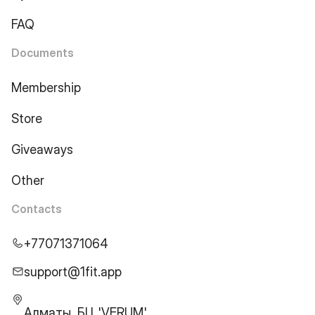
FAQ
Documents
Membership
Store
Giveaways
Other
Contacts
+77071371064
support@1fit.app
Алматы, БЦ 'VERUM',