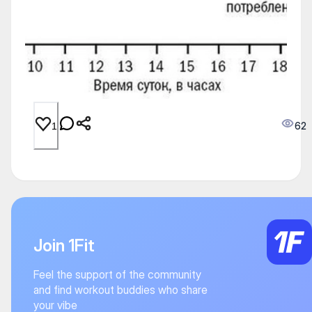
62
1
Join 1Fit
Feel the support of the community
and find workout buddies who share
your vibe