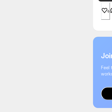
6
Joi
Feel 
worko