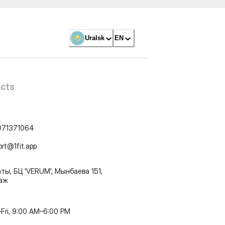
Uralsk
EN
cts
071371064
ort@1fit.app
ты, БЦ 'VERUM', Мынбаева 151,
таж
Fri, 9:00 AM–6:00 PM