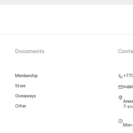
Documents
Conta
Membership
+77
Store
supp
Giveaways
Алма
Other
7-э
Mon–