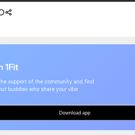
n 1Fit
the support of the community and find
ut buddies who share your vibe
Download app