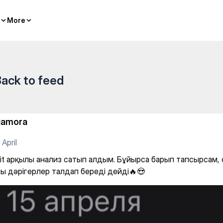
атып алдым. Бұйырса барып т
More
More
ack to feed
iamora
 April
Fit арқылы анализ сатып алдым. Бұйырса барып тапсырсам, 
ы дәрігерлер талдап береді дейді🔥😍