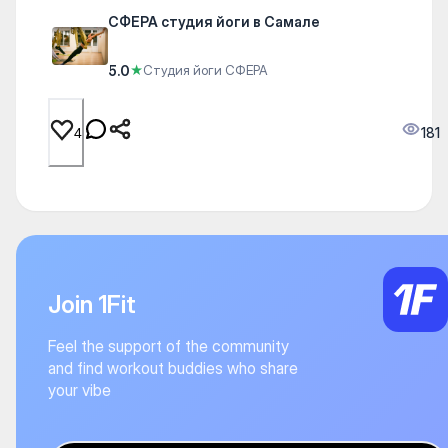
СФЕРА студия йоги в Самале
5.0
★
Студия йоги СФЕРА
181
4
Join 1Fit
Feel the support of the community
and find workout buddies who share
your vibe