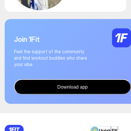
Join 1Fit
Feel the support of the community
and find workout buddies who share
your vibe
Download app
Uralsk
EN