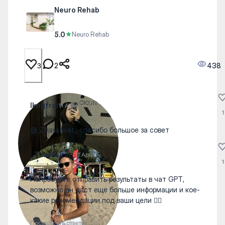
Neuro Rehab
5.0
★
Neuro Rehab
2
438
3
lkngfrdi
11 April
1
@_Zhaskairat_ спасибо большое за совет
_Zhaskairat_
11 April
1
Попробуйте отправить результаты в чат GPT,
возможно он даст еще больше информации и кое-
какие рекомендации под ваши цели 👍🏽
Посмотреть ответы