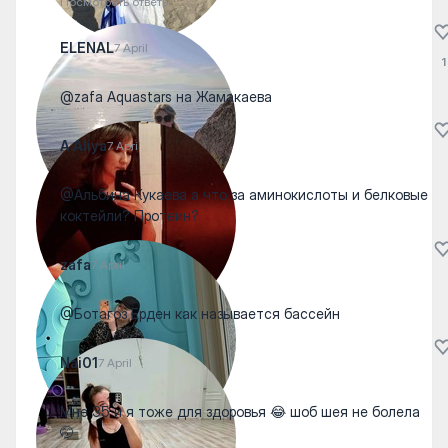
Посмотреть ответы
ELENAL
7 April
1
@zafa Aquastars на Жамакаева
A.Aliya
7 April
@Альбина Кукаева а что за аминокислоты и белковые
коктейли? Протеин?
zafa
7 April
@Ботагоз Ерден как называется бассейн
Nai01
7 April
Мне 35 и я тоже для здоровья 😂 шоб шея не болела
🤭