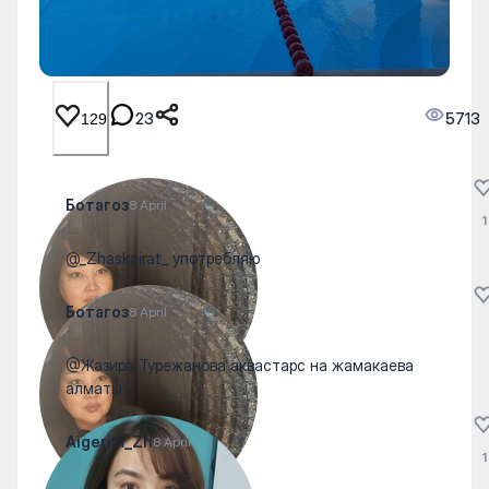
23
5713
129
Ботагоз
8 April
1
@_Zhaskairat_ употребляю
Ботагоз
8 April
@Жазира Турежанова аквастарс на жамакаева
алматы
Aigerim_Zh
8 April
1