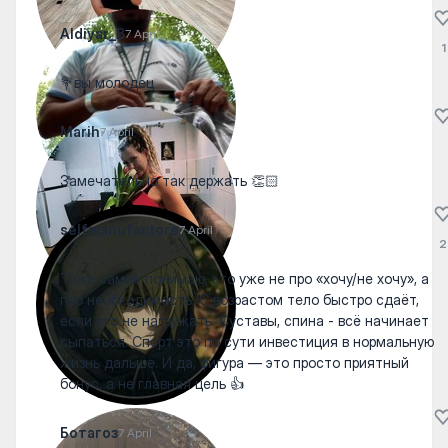
Aldiyar_B
7 April
1
💐вы молодец
Marih
7 April
Замечательно так держать 👏🏻
selfmanufactore
7 April
2
Тоже самое понимаю, это уже не про «хочу/не хочу», а
про необходимость. С возрастом тело быстро сдаёт,
если его не нагружать. Суставы, спина - всё начинает
сыпаться. Спорт это по сути инвестиция в нормальную
жизнь дальше. И да, фигура — это просто приятный
бонус, а не главная цель 👍
Ботагоз
7 April