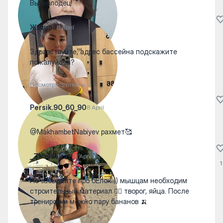
Вы молодец!
Жазира
8 April
Здравствуйте, адрес бассейна подскажите
пожалуйста?
Посмотреть ответы
Persik.90_60_90
8 April
@MakhambetNabiyev рахмет🥰
_Zhaskairat_
8 April
1
Не забывайте про бЕлок..)) мышцам необходим
строительный материал 👍🏽 творог, яйца. После
тренировки можно пару бананов 🍌