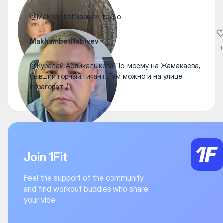
@MakhambetNabiyev точно
MakhambetNabiyev
7 April
1
@Куралай Абликалыкова По-моему на Жамакаева,
бывший горный гигант. Там можно и на улице
позагорать)
Join 1Fit
Feel the support of the community
and find workout buddies who share
your vibe