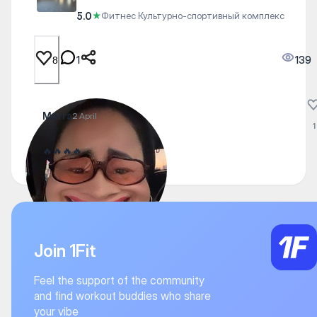
5.0
★
Фитнес Культурно-спортивный комплекс
1
139
8
Morra
2 April
1
🔥🔥🔥🔥
Join 1Fit
Feel the support of the community
and find workout buddies who share
your vibe