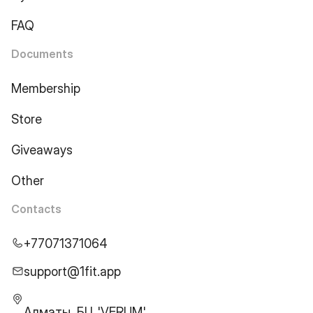
FAQ
Documents
Membership
Store
Giveaways
Other
Contacts
+77071371064
support@1fit.app
Алматы, БЦ 'VERUM',