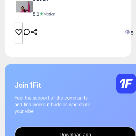
5.0
★
Motion
5
Join 1Fit
Feel the support of the community
and find workout buddies who share
your vibe
Download app