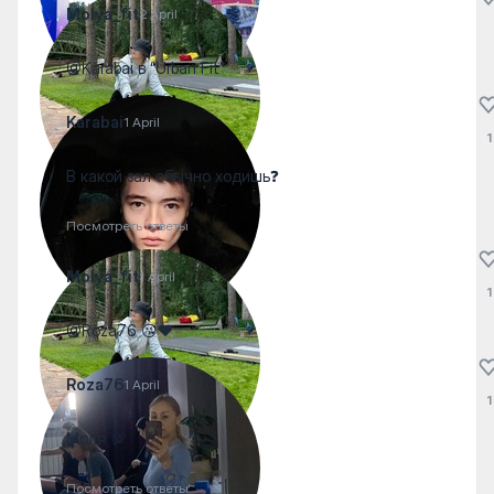
Molya_fit
2 April
@Karabai в “Urban Fit”
Karabai
1 April
1
В какой зал обычно ходишь❓
Посмотреть ответы
Molya_fit
1 April
1
@Roza76 😘❤️
Roza76
1 April
1
Моля 💯
Посмотреть ответы