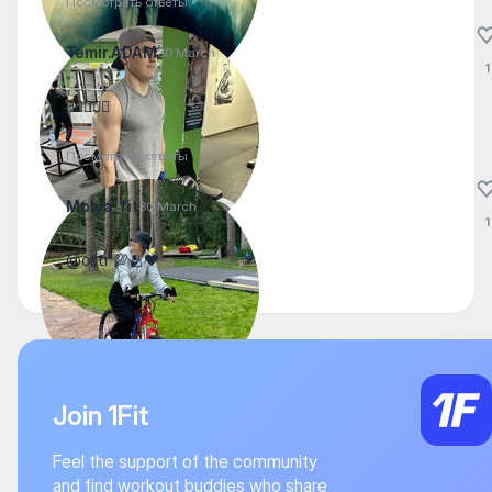
Посмотреть ответы
Temir.ADAM
30 March
1
✊🏾💪🏿🐆
Посмотреть ответы
Molya_fit
30 March
1
@ostr 💯🫂❤️
Join 1Fit
Feel the support of the community
and find workout buddies who share