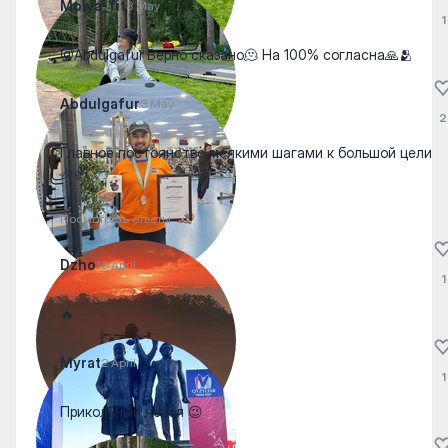
Molya_fit
3 May
1
@Abdulgafur Верно сказано🫠 На 100% согласна🙏🫂
Abdulgafur
3 May
2
Главное постоянство мелкими шагами к большой цели
🎉👍
Посмотреть ответы
Dzho
16 April
1
🔥
Myrat
2 April
1
Прикольный чехол 😉