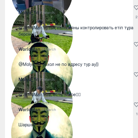
Molya_fit
31 March
2
@WorldMan артық калорияны контролировать етіп тұра
берсінш)
WorldMan
31 March
@Molya_fit чехол не по адресу тур ау))
Molya_fit
31 March
@WorldMan иәә, есть такое🤷‍♀️
WorldMan
31 March
1
Шаршап