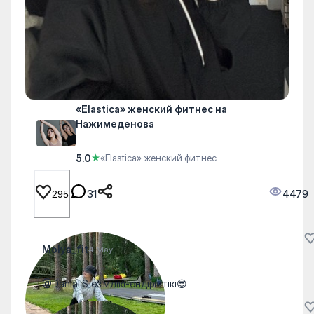
«Elastica» женский фитнес на
Нажимеденова
5.0
★
«Elastica» женский фитнес
31
4479
295
Molya_fit
4 May
@Danial.S өзімдікі-өндірістікі😎