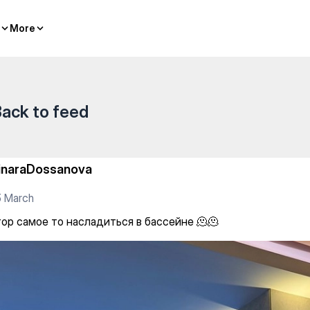
ься в бассейне 🫠🫠
More
More
ack to feed
inaraDossanova
5 March
гор самое то насладиться в бассейне 🫠🫠