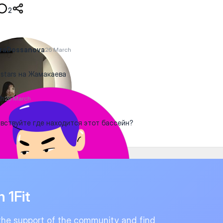
2
araDossanova
26 March
stars на Жамакаева
oh
26 March
вствуйте где находится этот бассейн?
n 1Fit
the support of the community and find