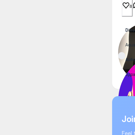
8
Din
Aqua
Aid
Здра
Joi
Feel 