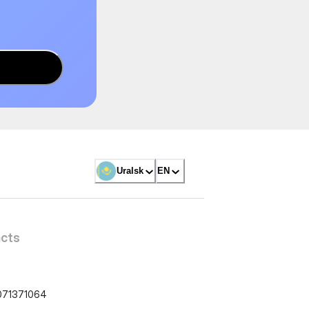
Uralsk
EN
cts
071371064