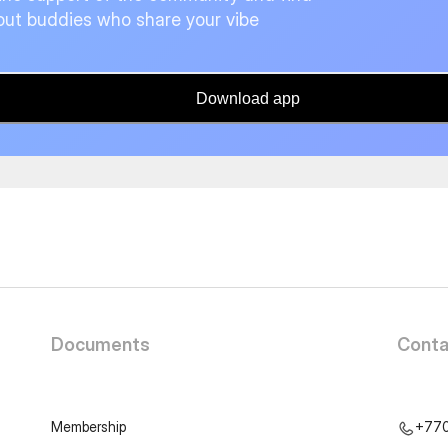
ut buddies who share your vibe
Download app
Documents
Conta
Membership
+77